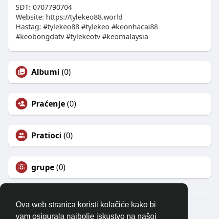
SĐT: 0707790704
Website: https://tylekeo88.world
Hastag: #tylekeo88 #tylekeo #keonhacai88
#keobongdatv #tylekeotv #keomalaysia
Albumi
(0)
Praćenje
(0)
Pratioci
(0)
grupe
(0)
Ova web stranica koristi kolačiće kako bi
© 2026 balkanonline
vam osigurala najbolje iskustvo na našoj