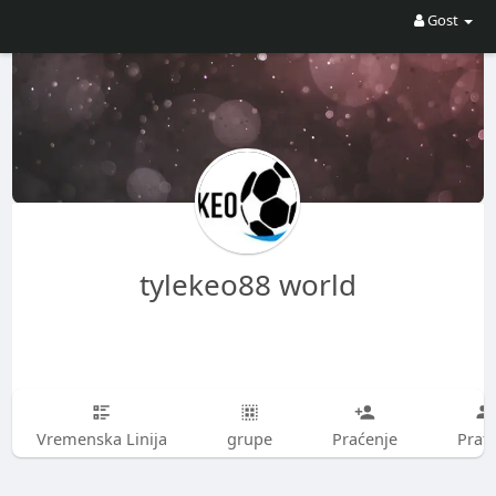
Gost
tylekeo88 world
Vremenska Linija
grupe
Praćenje
Prati