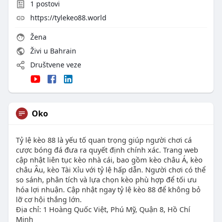
1
postovi
https://tylekeo88.world
Žena
Živi u Bahrain
Društvene veze
Oko
Tỷ lệ kèo 88 là yếu tố quan trọng giúp người chơi cá
cược bóng đá đưa ra quyết định chính xác. Trang web
cập nhật liên tục kèo nhà cái, bao gồm kèo châu Á, kèo
châu Âu, kèo Tài Xỉu với tỷ lệ hấp dẫn. Người chơi có thể
so sánh, phân tích và lựa chọn kèo phù hợp để tối ưu
hóa lợi nhuận. Cập nhật ngay tỷ lệ kèo 88 để không bỏ
lỡ cơ hội thắng lớn.
Địa chỉ: 1 Hoàng Quốc Việt, Phú Mỹ, Quận 8, Hồ Chí
Minh