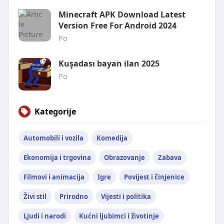
Minecraft APK Download Latest
Version Free For Android 2024
Po
Kuşadası bayan ilan 2025
Po
Kategorije
Automobili i vozila
Komedija
Ekonomija i trgovina
Obrazovanje
Zabava
Filmovi i animacija
Igre
Povijest i činjenice
Živi stil
Prirodno
Vijesti i politika
Ljudi i narodi
Kućni ljubimci i životinje