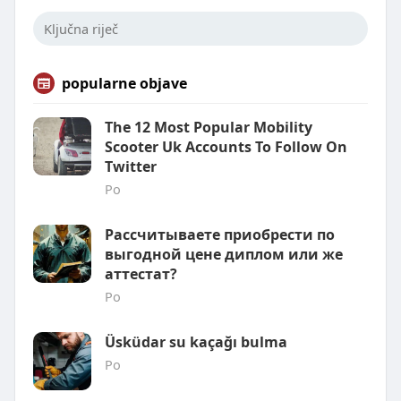
popularne objave
The 12 Most Popular Mobility
Scooter Uk Accounts To Follow On
Twitter
Po
Рассчитываете приобрести по
выгодной цене диплом или же
аттестат?
Po
Üsküdar su kaçağı bulma
Po