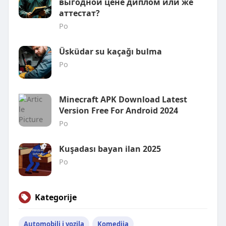
выгодной цене диплом или же
аттестат?
Po
Üsküdar su kaçağı bulma
Po
Minecraft APK Download Latest
Version Free For Android 2024
Po
Kuşadası bayan ilan 2025
Po
Kategorije
Automobili i vozila
Komedija