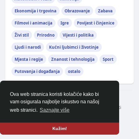
Ekonomija i trgovina
Obrazovanje
Zabava
Filmovi i animacija
Igre
Povijest i činjenice
Živi stil
Prirodno
Vijesti i politika
Ljudi i narodi
Kućni ljubimci i životinje
Mjesta i regije
Znanost i tehnologija
Sport
Putovanja i događanja
ostalo
Ova web stranica koristi kolačiće kako bi
© 2026 balkanonline
vam osigurala najbolje iskustvo na našoj
Kući
Oko
Kontaktirajte nas
Politika privatnosti
web stranici.
Saznajte više
Uvjeti korištenja
Zatražite povrat novca
Blog
Programeri
Više
Jezik
Kužim!