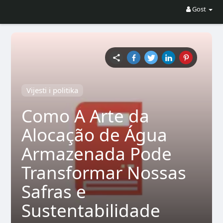
Gost
Vijesti i politika
Como A Arte da
Alocação de Água
Armazenada Pode
Transformar Nossas
Safras e
Sustentabilidade