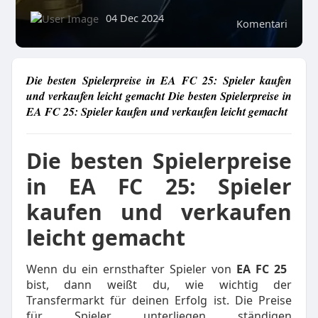
04 Dec 2024
Komentari
Die besten Spielerpreise in EA FC 25: Spieler kaufen
und verkaufen leicht gemacht Die besten Spielerpreise in
EA FC 25: Spieler kaufen und verkaufen leicht gemacht
Die besten Spielerpreise
in EA FC 25: Spieler
kaufen und verkaufen
leicht gemacht
Wenn du ein ernsthafter Spieler von
EA FC 25
bist, dann weißt du, wie wichtig der
Transfermarkt für deinen Erfolg ist. Die Preise
für Spieler unterliegen ständigen