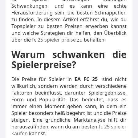
Schwankungen, und es kann eine echte
Herausforderung sein, die besten Schnäppchen
zu finden. In diesem Artikel erfährst du, wie du
Topspieler zu besten Preisen erwerben kannst
und welche Strategien dir helfen, den Überblick
über die
fc 25 spieler preise
zu behalten.
Warum schwanken die
Spielerpreise?
Die Preise für Spieler in
EA FC 25
sind nicht
willkürlich, sondern werden durch verschiedene
Faktoren beeinflusst, darunter Spielergebnisse,
Form und Popularität. Das bedeutet, dass es
immer einen Moment geben kann, in dem ein
Spieler besonders heiß begehrt ist und die Preise
steigen. Eine gründliche Marktanalyse hilft dir
herauszufinden, wann du am besten
fc 25 spieler
kaufen
kannst.