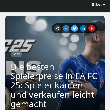
Gost
Igre
Die besten
Spielerpreise in EA FC
25: Spieler kaufen
und verkaufen leicht
gemacht