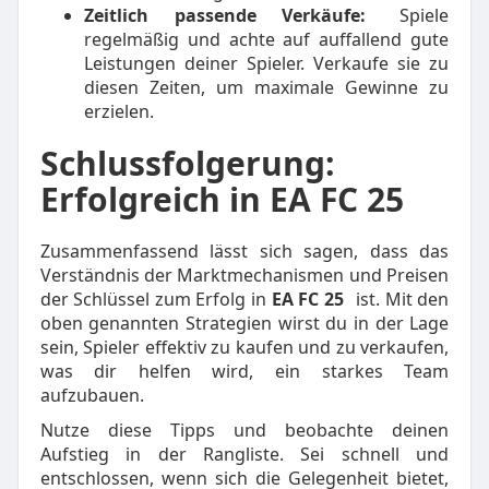
Zeitlich passende Verkäufe:
Spiele
regelmäßig und achte auf auffallend gute
Leistungen deiner Spieler. Verkaufe sie zu
diesen Zeiten, um maximale Gewinne zu
erzielen.
Schlussfolgerung:
Erfolgreich in EA FC 25
Zusammenfassend lässt sich sagen, dass das
Verständnis der Marktmechanismen und Preisen
der Schlüssel zum Erfolg in
EA FC 25
ist. Mit den
oben genannten Strategien wirst du in der Lage
sein, Spieler effektiv zu kaufen und zu verkaufen,
was dir helfen wird, ein starkes Team
aufzubauen.
Nutze diese Tipps und beobachte deinen
Aufstieg in der Rangliste. Sei schnell und
entschlossen, wenn sich die Gelegenheit bietet,