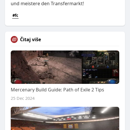
und meistere den Transfermarkt!
#fc
Čitaj više
Mercenary Build Guide: Path of Exile 2 Tips
25 Dec 2024