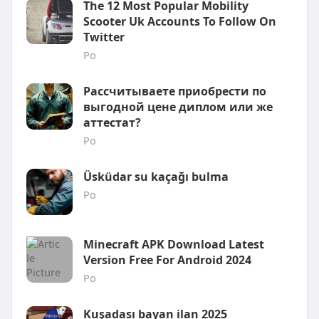
The 12 Most Popular Mobility
Scooter Uk Accounts To Follow On
Twitter
Po
Рассчитываете приобрести по
выгодной цене диплом или же
аттестат?
Po
Üsküdar su kaçağı bulma
Po
Minecraft APK Download Latest
Version Free For Android 2024
Po
Kuşadası bayan ilan 2025