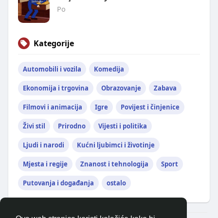
Po
Kategorije
Automobili i vozila
Komedija
Ekonomija i trgovina
Obrazovanje
Zabava
Filmovi i animacija
Igre
Povijest i činjenice
Živi stil
Prirodno
Vijesti i politika
Ljudi i narodi
Kućni ljubimci i životinje
Mjesta i regije
Znanost i tehnologija
Sport
Putovanja i događanja
ostalo