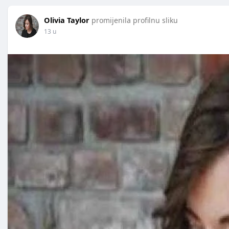
Olivia Taylor
promijenila profilnu sliku
13 u