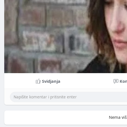
Svidjanja
Ko
Nema viš