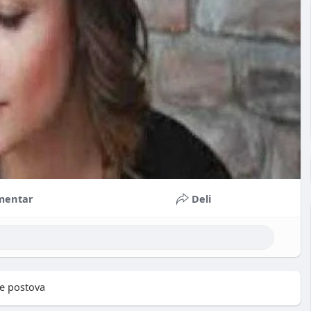
mentar
Deli
e postova