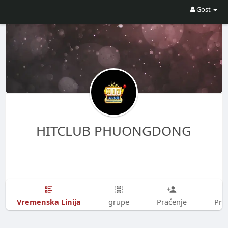
Gost
HITCLUB PHUONGDONG
Vremenska Linija
grupe
Praćenje
Prat