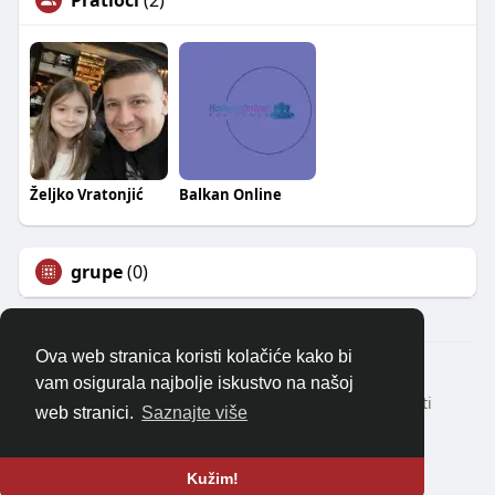
Pratioci
(2)
Željko Vratonjić
Balkan Online
grupe
(0)
Ova web stranica koristi kolačiće kako bi
© 2026 balkanonline
vam osigurala najbolje iskustvo na našoj
Kući
Oko
Kontaktirajte nas
Politika privatnosti
web stranici.
Saznajte više
Uvjeti korištenja
Zatražite povrat novca
Blog
Programeri
Više
Jezik
Kužim!