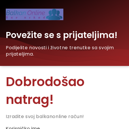
Povežite se s prijateljima!
Podijelite novosti i životne trenutke sa svojim
prijateljima.
Dobrodošao
natrag!
Izradite svoj balkanonline račun!
Korisničko ime