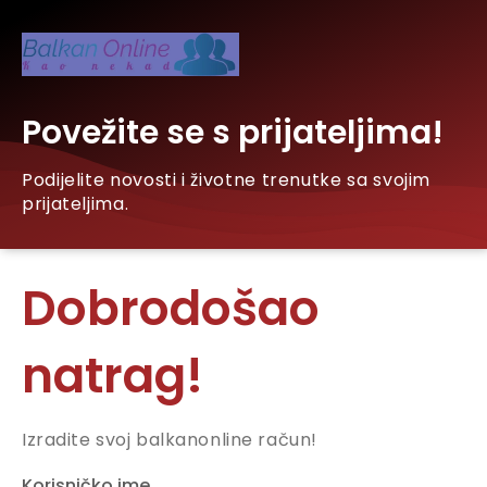
Povežite se s prijateljima!
Podijelite novosti i životne trenutke sa svojim
prijateljima.
Dobrodošao
natrag!
Izradite svoj balkanonline račun!
Korisničko ime