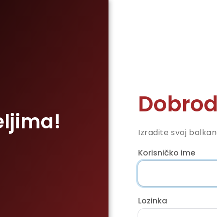
Dobrod
eljima!
Izradite svoj balka
Korisničko ime
Lozinka