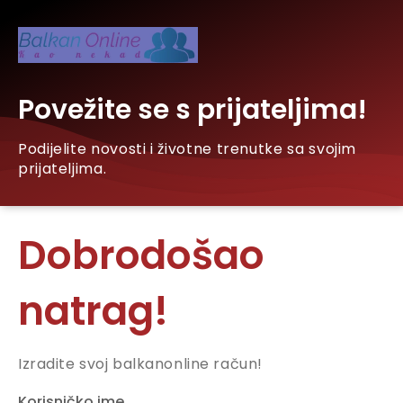
Povežite se s prijateljima!
Podijelite novosti i životne trenutke sa svojim
prijateljima.
Dobrodošao
natrag!
Izradite svoj balkanonline račun!
Korisničko ime