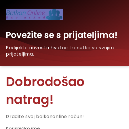
Povežite se s prijateljima!
Podijelite novosti i životne trenutke sa svojim
prijateljima.
Dobrodošao
natrag!
Izradite svoj balkanonline račun!
Korisničko ime