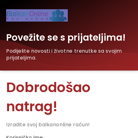
Povežite se s prijateljima!
Podijelite novosti i životne trenutke sa svojim
prijateljima.
Dobrodošao
natrag!
Izradite svoj balkanonline račun!
Korisničko ime