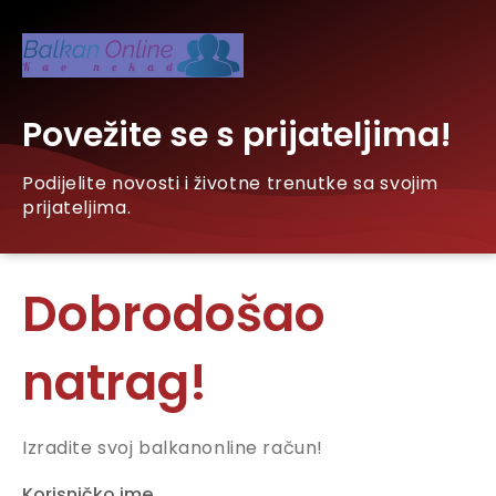
Povežite se s prijateljima!
Podijelite novosti i životne trenutke sa svojim
prijateljima.
Dobrodošao
natrag!
Izradite svoj balkanonline račun!
Korisničko ime