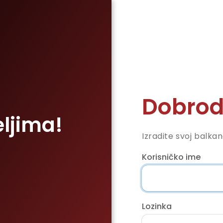
Dobrod
eljima!
Izradite svoj balka
Korisničko ime
Lozinka