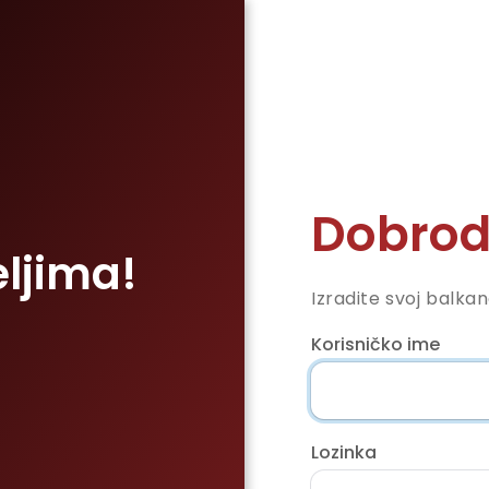
Dobrod
eljima!
Izradite svoj balka
Korisničko ime
Lozinka