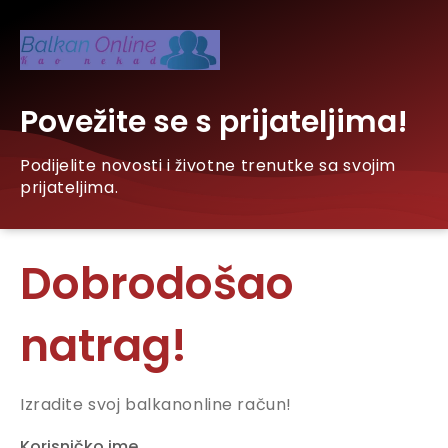
Povežite se s prijateljima!
Podijelite novosti i životne trenutke sa svojim
prijateljima.
Dobrodošao
natrag!
Izradite svoj balkanonline račun!
Korisničko ime