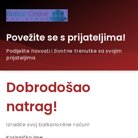
Povežite se s prijateljima!
Podijelite novosti i životne trenutke sa svojim
prijateljima.
Dobrodošao
natrag!
Izradite svoj balkanonline račun!
Korisničko ime