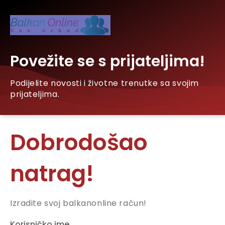
Povežite se s prijateljima!
Podijelite novosti i životne trenutke sa svojim
prijateljima.
Dobrodošao
natrag!
Izradite svoj balkanonline račun!
Korisničko ime