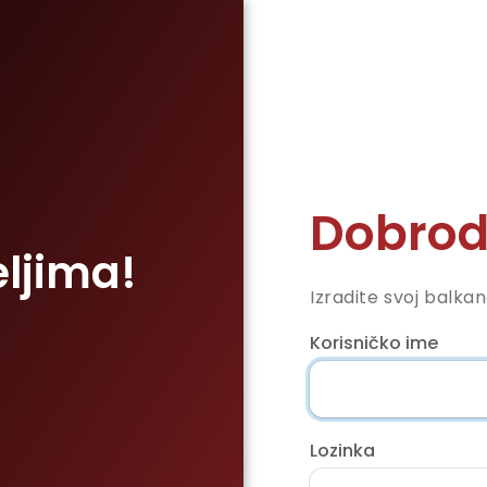
Dobrod
eljima!
Izradite svoj balka
Korisničko ime
Lozinka